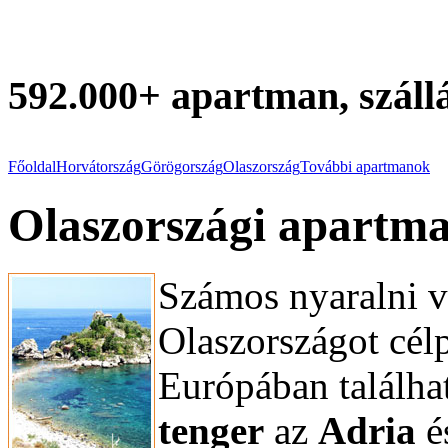
592.000+ apartman, szállá
Főoldal
Horvátország
Görögország
Olaszország
További apartmanok
Olaszországi apartm
Számos nyaralni vá
Olaszországot cél
Európában találha
tenger
az
Adria
é