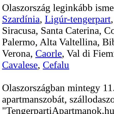
Olaszország leginkább ismer
Szardínia
,
Ligúr-tengerpart
Siracusa, Santa Caterina, C
Palermo, Alta Valtellina, Bi
Verona,
Caorle
, Val di Fie
Cavalese
,
Cefalu
Olaszországban mintegy 11.
apartmanszobát, szállodaszo
"TengerpartiApartmanok.hu"