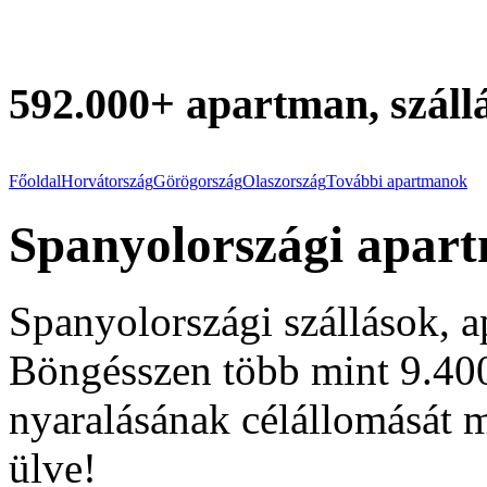
592.000+ apartman, szállá
Főoldal
Horvátország
Görögország
Olaszország
További apartmanok
Spanyolországi apar
Spanyolországi szállások, a
Böngésszen több mint 9.400 
nyaralásának célállomását 
ülve!