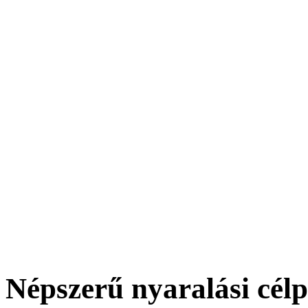
Népszerű nyaralási cél